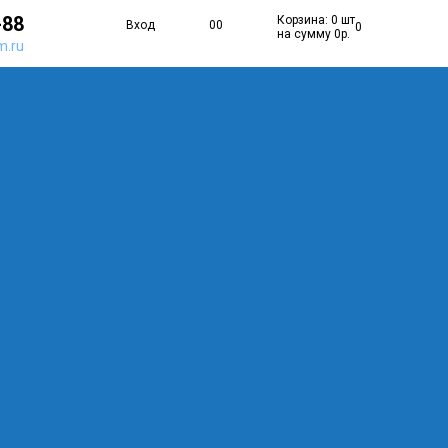
-88
Корзина: 0 шт
Вход
0
0
0
на сумму 0р.
m.ru