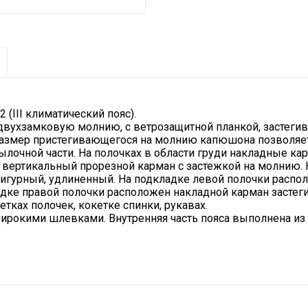
 (III климатический пояс).
 двухзамковую молнию, с ветрозащитной планкой, застеги
 Размер пристегивающегося на молнию капюшона позволяет
тылочной части. На полочках в области груди накладные к
й вертикальный прорезной карман с застежкой на молнию
фигурный, удлиненный. На подкладке левой полочки распо
дке правой полочки расположен накладной карман застег
ках полочек, кокетке спинки, рукавах.
рокими шлевками. Внутренняя часть пояса выполнена из 