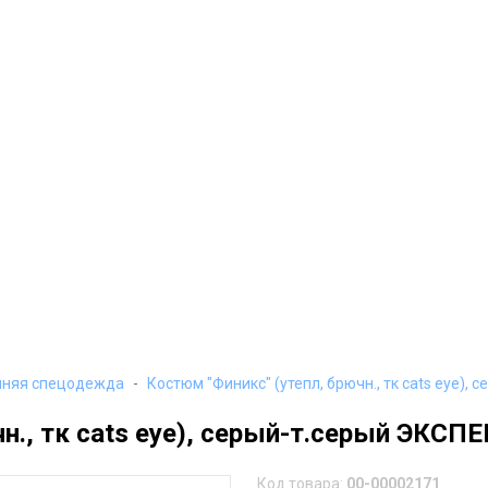
мняя спецодежда
Костюм "Финикс" (утепл, брючн., тк cats eye
чн., тк cats eye), серый-т.серый ЭК
Код товара:
00-00002171