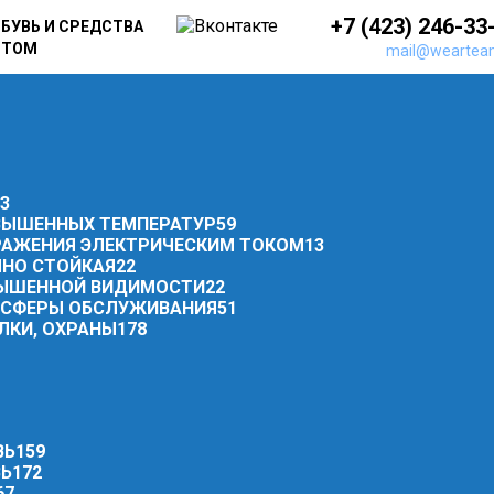
+7 (423) 246-33
БУВЬ И СРЕДСТВА
ПТОМ
mail@weartea
3
ОВЫШЕННЫХ ТЕМПЕРАТУР
59
РАЖЕНИЯ ЭЛЕКТРИЧЕСКИМ ТОКОМ
13
ЧНО СТОЙКАЯ
22
ОВЫШЕННОЙ ВИДИМОСТИ
22
И СФЕРЫ ОБСЛУЖИВАНИЯ
51
ЛКИ, ОХРАНЫ
178
ВЬ
159
ВЬ
172
67